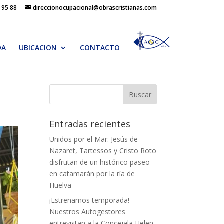
 95 88
direccionocupacional@obrascristianas.com
DA
UBICACION
CONTACTO
Entradas recientes
Unidos por el Mar: Jesús de
Nazaret, Tartessos y Cristo Roto
disfrutan de un histórico paseo
en catamarán por la ría de
Huelva
¡Estrenamos temporada!
Nuestros Autogestores
entrevistan a la Concejala Helen