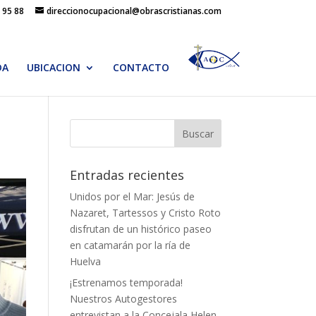
 95 88
direccionocupacional@obrascristianas.com
DA
UBICACION
CONTACTO
Entradas recientes
Unidos por el Mar: Jesús de
Nazaret, Tartessos y Cristo Roto
disfrutan de un histórico paseo
en catamarán por la ría de
Huelva
¡Estrenamos temporada!
Nuestros Autogestores
entrevistan a la Concejala Helen