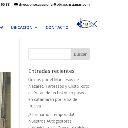
 95 88
direccionocupacional@obrascristianas.com
DA
UBICACION
CONTACTO
Entradas recientes
Unidos por el Mar: Jesús de
Nazaret, Tartessos y Cristo Roto
disfrutan de un histórico paseo
en catamarán por la ría de
Huelva
¡Estrenamos temporada!
Nuestros Autogestores
entrevistan a la Concejala Helen