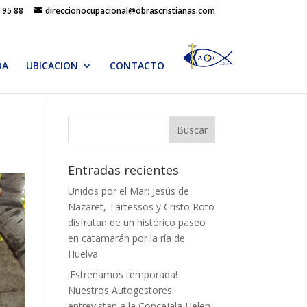
 95 88
direccionocupacional@obrascristianas.com
DA
UBICACION
CONTACTO
Entradas recientes
Unidos por el Mar: Jesús de
Nazaret, Tartessos y Cristo Roto
disfrutan de un histórico paseo
en catamarán por la ría de
Huelva
¡Estrenamos temporada!
Nuestros Autogestores
entrevistan a la Concejala Helen