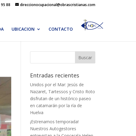
 95 88
direccionocupacional@obrascristianas.com
DA
UBICACION
CONTACTO
Entradas recientes
Unidos por el Mar: Jesús de
Nazaret, Tartessos y Cristo Roto
disfrutan de un histórico paseo
en catamarán por la ría de
Huelva
¡Estrenamos temporada!
Nuestros Autogestores
entrevistan a la Concejala Helen