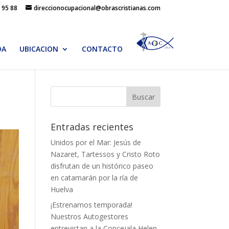
 95 88
direccionocupacional@obrascristianas.com
DA
UBICACION
CONTACTO
Entradas recientes
Unidos por el Mar: Jesús de
Nazaret, Tartessos y Cristo Roto
disfrutan de un histórico paseo
en catamarán por la ría de
Huelva
¡Estrenamos temporada!
Nuestros Autogestores
entrevistan a la Concejala Helen