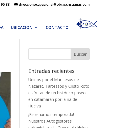
 95 88
direccionocupacional@obrascristianas.com
DA
UBICACION
CONTACTO
Entradas recientes
Unidos por el Mar: Jesús de
Nazaret, Tartessos y Cristo Roto
disfrutan de un histórico paseo
en catamarán por la ría de
Huelva
¡Estrenamos temporada!
Nuestros Autogestores
entrevistan a la Concejala Helen