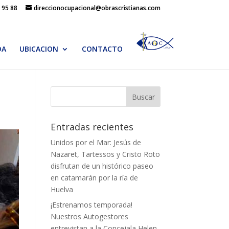
 95 88
direccionocupacional@obrascristianas.com
DA
UBICACION
CONTACTO
Entradas recientes
Unidos por el Mar: Jesús de
Nazaret, Tartessos y Cristo Roto
disfrutan de un histórico paseo
en catamarán por la ría de
Huelva
¡Estrenamos temporada!
Nuestros Autogestores
entrevistan a la Concejala Helen