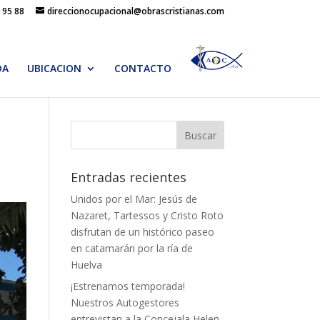
 95 88
direccionocupacional@obrascristianas.com
DA
UBICACION
CONTACTO
Entradas recientes
Unidos por el Mar: Jesús de
Nazaret, Tartessos y Cristo Roto
disfrutan de un histórico paseo
en catamarán por la ría de
Huelva
¡Estrenamos temporada!
Nuestros Autogestores
entrevistan a la Concejala Helen