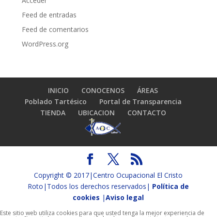
Acceder
Feed de entradas
Feed de comentarios
WordPress.org
INICIO
CONOCENOS
ÁREAS
Poblado Tartésico
Portal de Transparencia
TIENDA
UBICACION
CONTACTO
Copyright © 2017|Centro Ocupacional El Cristo
Roto|Todos los derechos reservados|
Política de
cookies
|
Aviso legal
Este sitio web utiliza cookies para que usted tenga la mejor experiencia de