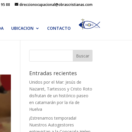
 95 88
direccionocupacional@obrascristianas.com
DA
UBICACION
CONTACTO
Entradas recientes
Unidos por el Mar: Jesús de
Nazaret, Tartessos y Cristo Roto
disfrutan de un histórico paseo
en catamarán por la ría de
Huelva
¡Estrenamos temporada!
Nuestros Autogestores
entrevistan a la Concejala Helen