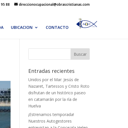
 95 88
direccionocupacional@obrascristianas.com
DA
UBICACION
CONTACTO
Entradas recientes
Unidos por el Mar: Jesús de
Nazaret, Tartessos y Cristo Roto
disfrutan de un histórico paseo
en catamarán por la ría de
Huelva
¡Estrenamos temporada!
Nuestros Autogestores
entrevistan a la Concejala Helen