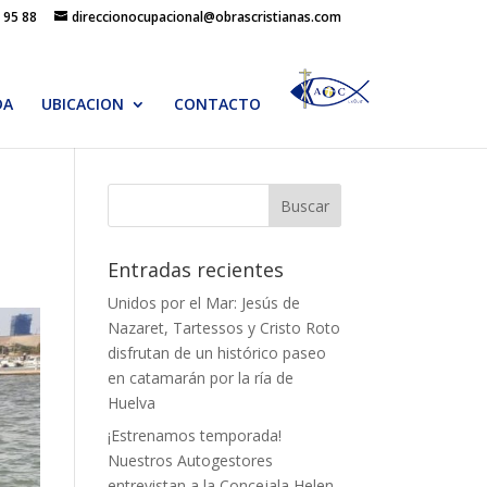
 95 88
direccionocupacional@obrascristianas.com
DA
UBICACION
CONTACTO
Entradas recientes
Unidos por el Mar: Jesús de
Nazaret, Tartessos y Cristo Roto
disfrutan de un histórico paseo
en catamarán por la ría de
Huelva
¡Estrenamos temporada!
Nuestros Autogestores
entrevistan a la Concejala Helen