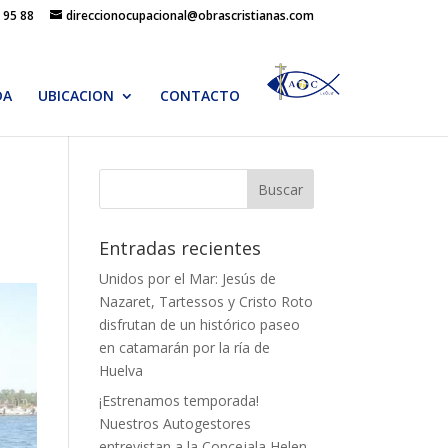
 95 88
direccionocupacional@obrascristianas.com
DA
UBICACION
CONTACTO
Entradas recientes
Unidos por el Mar: Jesús de
Nazaret, Tartessos y Cristo Roto
disfrutan de un histórico paseo
en catamarán por la ría de
Huelva
¡Estrenamos temporada!
Nuestros Autogestores
entrevistan a la Concejala Helen