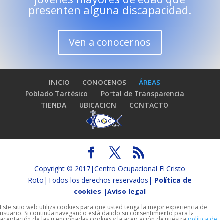
presenten alguna discapacidad.
Ven a conocernos
INICIO
CONOCENOS
ÁREAS
Poblado Tartésico
Portal de Transparencia
TIENDA
UBICACION
CONTACTO
Copyright © 2017|Centro Ocupacional El Cristo
Roto|Todos los derechos reservados|
Política de
cookies
|
Aviso legal
Este sitio web utiliza cookies para que usted tenga la mejor experiencia de
usuario. Si continúa navegando está dando su consentimiento para la
aceptación de las mencionadas cookies y la aceptación de nuestra
política de