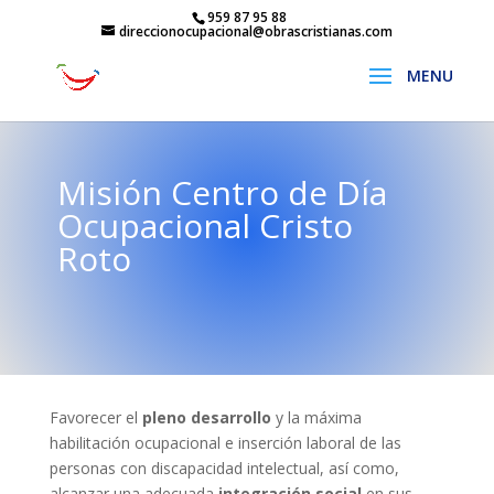
959 87 95 88
direccionocupacional@obrascristianas.com
Misión Centro de Día
Ocupacional Cristo
Roto
Favorecer el
pleno desarrollo
y la máxima
habilitación ocupacional e inserción laboral de las
personas con discapacidad intelectual, así como,
alcanzar una adecuada
integración social
en sus