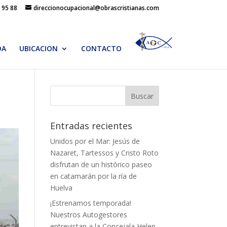
 95 88
direccionocupacional@obrascristianas.com
DA
UBICACION
CONTACTO
Entradas recientes
Unidos por el Mar: Jesús de
Nazaret, Tartessos y Cristo Roto
disfrutan de un histórico paseo
en catamarán por la ría de
Huelva
¡Estrenamos temporada!
Nuestros Autogestores
entrevistan a la Concejala Helen