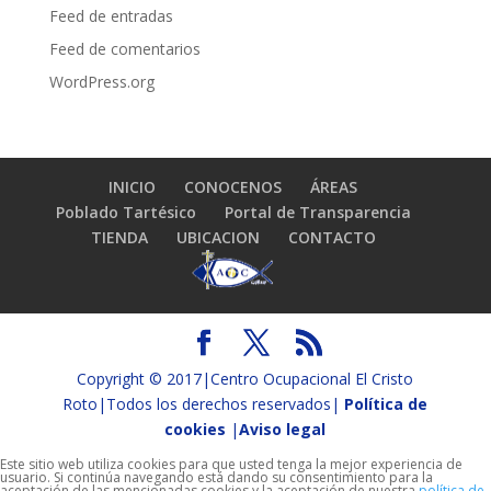
Feed de entradas
Feed de comentarios
WordPress.org
INICIO
CONOCENOS
ÁREAS
Poblado Tartésico
Portal de Transparencia
TIENDA
UBICACION
CONTACTO
Copyright © 2017|Centro Ocupacional El Cristo
Roto|Todos los derechos reservados|
Política de
cookies
|
Aviso legal
Este sitio web utiliza cookies para que usted tenga la mejor experiencia de
usuario. Si continúa navegando está dando su consentimiento para la
aceptación de las mencionadas cookies y la aceptación de nuestra
política de