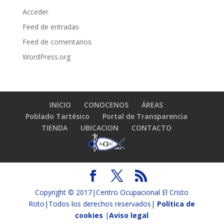
Acceder
Feed de entradas
Feed de comentarios
WordPress.org
INICIO
CONOCENOS
ÁREAS
Poblado Tartésico
Portal de Transparencia
TIENDA
UBICACION
CONTACTO
Copyright © 2017|Centro Ocupacional El Cristo
Roto|Todos los derechos reservados|
Política de
cookies
|
Aviso legal