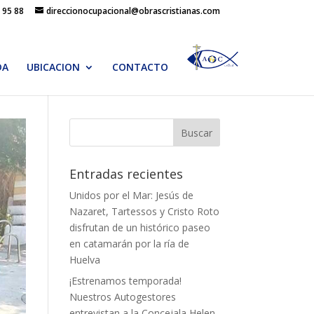
 95 88
direccionocupacional@obrascristianas.com
DA
UBICACION
CONTACTO
Entradas recientes
Unidos por el Mar: Jesús de
Nazaret, Tartessos y Cristo Roto
disfrutan de un histórico paseo
en catamarán por la ría de
Huelva
¡Estrenamos temporada!
Nuestros Autogestores
entrevistan a la Concejala Helen