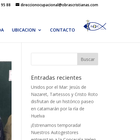
 95 88
direccionocupacional@obrascristianas.com
DA
UBICACION
CONTACTO
Entradas recientes
Unidos por el Mar: Jesús de
Nazaret, Tartessos y Cristo Roto
disfrutan de un histórico paseo
en catamarán por la ría de
Huelva
¡Estrenamos temporada!
Nuestros Autogestores
entrevistan a la Concejala Helen