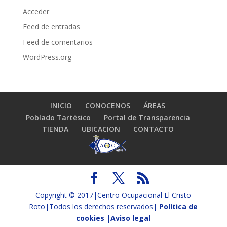
Acceder
Feed de entradas
Feed de comentarios
WordPress.org
INICIO
CONOCENOS
ÁREAS
Poblado Tartésico
Portal de Transparencia
TIENDA
UBICACION
CONTACTO
Copyright © 2017|Centro Ocupacional El Cristo
Roto|Todos los derechos reservados|
Política de
cookies
|
Aviso legal