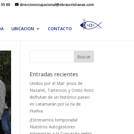
 95 88
direccionocupacional@obrascristianas.com
DA
UBICACION
CONTACTO
Entradas recientes
Unidos por el Mar: Jesús de
Nazaret, Tartessos y Cristo Roto
disfrutan de un histórico paseo
en catamarán por la ría de
Huelva
¡Estrenamos temporada!
Nuestros Autogestores
entrevistan a la Concejala Helen