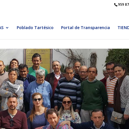
959 87
AS
Poblado Tartésico
Portal de Transparencia
TIEN