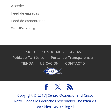
Acceder
Feed de entradas
Feed de comentarios
WordPress.org
INICIO
CONOCENOS
ÁREAS
Poblado Tartésico
Portal de Transparencia
TIENDA
UBICACION
CONTACTO
Copyright © 2017|Centro Ocupacional El Cristo
Roto|Todos los derechos reservados|
Política de
cookies
|
Aviso legal