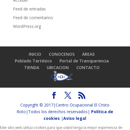
Acceder
Feed de entradas
Feed de comentarios
WordPress.org
INICIO
CONOCENOS
ÁREAS
Poblado Tartésico
Portal de Transparencia
TIENDA
UBICACION
CONTACTO
Copyright © 2017|Centro Ocupacional El Cristo
Roto|Todos los derechos reservados|
Política de
cookies
|
Aviso legal
Este sitio web utiliza cookies para que usted tenga la mejor experiencia de