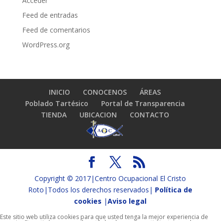
Acceder
Feed de entradas
Feed de comentarios
WordPress.org
INICIO
CONOCENOS
ÁREAS
Poblado Tartésico
Portal de Transparencia
TIENDA
UBICACION
CONTACTO
Copyright © 2017|Centro Ocupacional El Cristo
Roto|Todos los derechos reservados|
Política de
cookies
|
Aviso legal
Este sitio web utiliza cookies para que usted tenga la mejor experiencia de